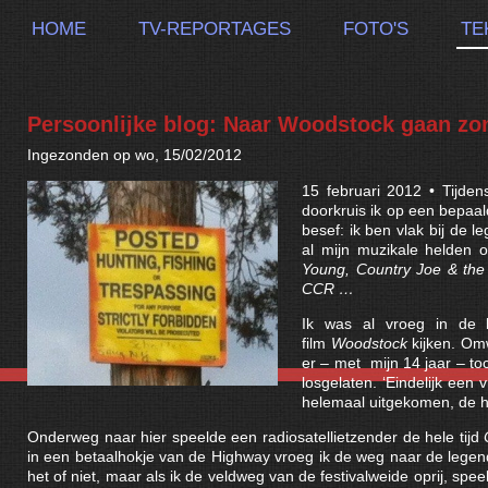
HOME
TV-REPORTAGES
FOTO'S
TE
Persoonlijke blog: Naar Woodstock gaan zon
Ingezonden op wo, 15/02/2012
15 februari 2012 • Tijde
doorkruis ik op een bepa
besef: ik ben vlak bij de l
al mijn muzikale helden 
Young, Country Joe & the 
CCR …
Ik was al vroeg in de
film
Woodstock
kijken. Omw
er – met mijn 14 jaar – t
losgelaten. ‘Eindelijk een 
helemaal uitgekomen, de hip
Onderweg naar hier speelde een radiosatellietzender de hele tijd
in een betaalhokje van de Highway vroeg ik de weg naar de legendar
het of niet, maar als ik de veldweg van de festivalweide oprij, s