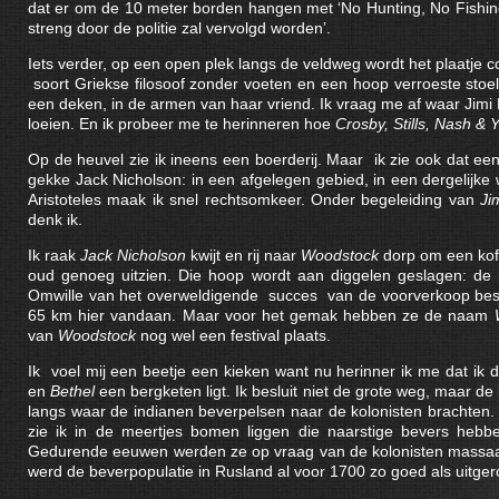
dat er om de 10 meter borden hangen met ‘No Hunting, No Fishing’,
streng door de politie zal vervolgd worden’.
Iets verder, op een open plek langs de veldweg wordt het plaatje
soort Griekse filosoof zonder voeten en een hoop verroeste stoel
een deken, in de armen van haar vriend. Ik vraag me af waar Jimi 
loeien. En ik probeer me te herinneren hoe
Crosby, Stills, Nash &
Op de heuvel zie ik ineens een boerderij. Maar ik zie ook dat een pi
gekke Jack Nicholson: in een afgelegen gebied, in een dergelijk
Aristoteles maak ik snel rechtsomkeer. Onder begeleiding van
Ji
denk ik.
Ik raak
Jack Nicholson
kwijt en rij naar
Woodstock
dorp om een koffi
oud genoeg uitzien. Die hoop wordt aan diggelen geslagen: de 
Omwille van het overweldigende succes van de voorverkoop beslot
65 km hier vandaan. Maar voor het gemak hebben ze de naam
van
Woodstock
nog wel een festival plaats.
Ik voel mij een beetje een kieken want nu herinner ik me dat ik d
en
Bethel
een bergketen ligt. Ik besluit niet de grote weg, maar 
langs waar de indianen beverpelsen naar de kolonisten brachten
zie ik in de meertjes bomen liggen die naarstige bevers hebb
Gedurende eeuwen werden ze op vraag van de kolonisten massaa
werd de beverpopulatie in Rusland al voor 1700 zo goed als uitge