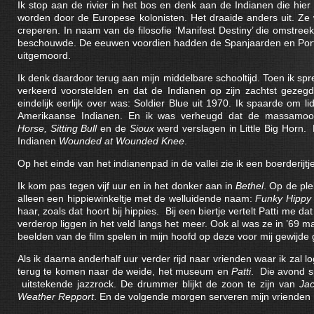
Ik stop aan de rivier in het bos en denk aan de Indianen die hie
worden door de Europese kolonisten. Het draaide anders uit. Ze
creperen. In naam van de filosofie ‘Manifest Destiny’ die omstre
beschouwde. De eeuwen voordien hadden de Spanjaarden en Portug
uitgemoord.
Ik denk daardoor terug aan mijn middelbare schooltijd. Toen ik sp
verkeerd voorstelden en dat de Indianen op zijn zachtst gezegd
eindelijk eerlijk over was: Soldier Blue uit 1970. Ik spaarde om 
Amerikaanse Indianen. En ik was verheugd dat de massamo
Horse, Sitting Bull
en de
Sioux
werd verslagen in Little Big Horn.
Indianen
Wounded at Wounded Knee
.
Op het einde van het indianenpad in de vallei zie ik een boerderijtj
Ik kom pas tegen vijf uur en in het donker aan in
Bethel
. Op de pl
alleen een hippiewinkeltje met de welluidende naam:
Funky Hippy 
haar, zoals dat hoort bij hippies. Bij een biertje vertelt Patti me d
verderop liggen in het veld langs het meer. Ook al was ze in ’69 m
beelden van de film spelen in mijn hoofd op deze voor mij gewijde 
Als ik daarna anderhalf uur verder rijd naar vrienden waar ik zal
terug te komen naar de weide, het museum en
Patti
. Die avond s
uitstekende jazzrock. De drummer blijkt de zoon te zijn van
Jac
Weather Repport
. En de volgende morgen serveren mijn vrienden 