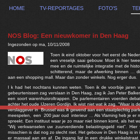
HOME
TV-REPORTAGES
FOTO'S
TE
NOS Blog: Een nieuwkomer in Den Haag
Ingezonden op ma, 10/11/2008
Toen ik eind oktober voor het eerst de Nede
een vreselijk saai gebouw. Moet ik hier twe
mee en de ruimtelijke integratie met de hist
schitterend, maar de afwerking binnen … d
aan een shopping mall. Maar dan zonder winkels. Nog erger dus.
I k had het nochtans kunnen weten. Toen ik de voorbije jaren va
gebeurtenissen zag verslaan in Den Haag, zag ik Jan Peter Balk
een soort warenhuisroltrappen. De parlementairen voerden debatt
achter het oude IJzeren Gordijn. Ik wist niet wat ik zag. “Waar is de
verslaggever in Brussel was ik gewend aan een staatplechtig parle
meespelen, een 200 jaar oud interieur … Als Vlaming heb je er nog
spreekt. Een instituut waar je zo maar niet binnen komt, als het 
“Wij verkwanselen uw zuurverdiende belastingsgeld niet”. Hie
misschien is dat nog zo slecht niet. Het gebouw in Den Haag is in 
er massaal aan en af. De ingang ligt in een drukke winkelstra