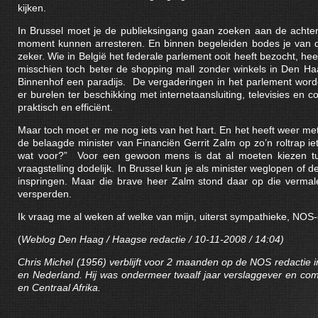
kijken.
In Brussel moet je de publieksingang gaan zoeken aan de achterka
moment kunnen arresteren. En binnen begeleiden bodes je van de d
zeker. Wie in België het federale parlement ooit heeft bezocht, he
misschien toch beter de shopping mall zonder winkels in Den Haa
Binnenhof een paradijs. De vergaderingen in het parlement worde
er burelen ter beschikking met internetaansluiting, televisies en
praktisch en efficiënt.
Maar toch moet er me nog iets van het hart. En het heeft weer met 
de belaagde minister van Financiën Gerrit Zalm op zo’n roltrap ie
wat voor?” Voor een gewoon mens is dat al moeten kiezen tus
vraagstelling dodelijk. In Brussel kun je als minister weglopen o
inspringen. Maar die brave heer Zalm stond daar op die vermal
versperden.
Ik vraag me al weken af welke van mijn, uiterst sympathieke, NOS-c
(
Weblog Den Haag / Haagse redactie / 10-11-2008 / 14:04)
Chris Michel (1956) verblijft voor 2 maanden op de NOS redactie i
en Nederland. Hij was ondermeer twaalf jaar verslaggever en comm
en Centraal Afrika.